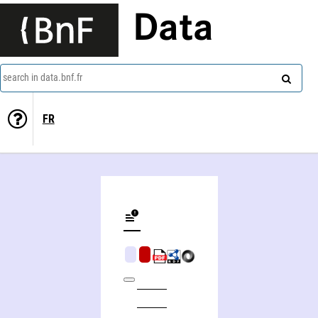
Data
search in data.bnf.fr
FR