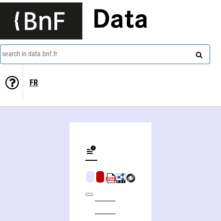
Data
search in data.bnf.fr
FR