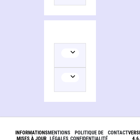
Translator
INFORMATIONS
MENTIONS
POLITIQUE DE
CONTACT
VERS
MISES À JOUR
LÉGALES
CONFIDENTIALITÉ
4.6