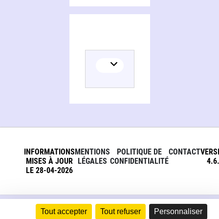
INFORMATIONS
MENTIONS
POLITIQUE DE
CONTACT
VERS
MISES À JOUR
LÉGALES
CONFIDENTIALITÉ
4.6
LE 28-04-2026
Tout accepter
Tout refuser
Personnaliser