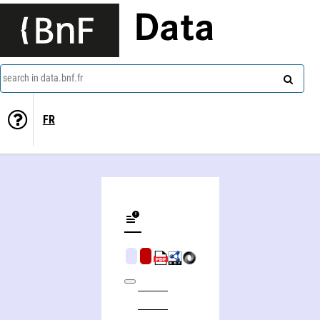
Data
search in data.bnf.fr
FR