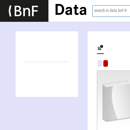
Data
search in data.bnf.fr