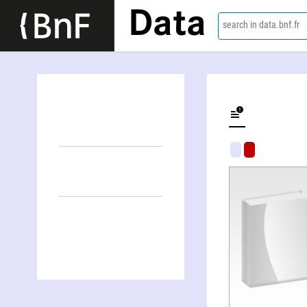
Data
search in data.bnf.fr