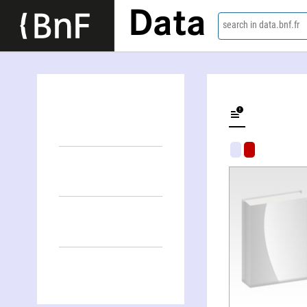
Data
search in data.bnf.fr