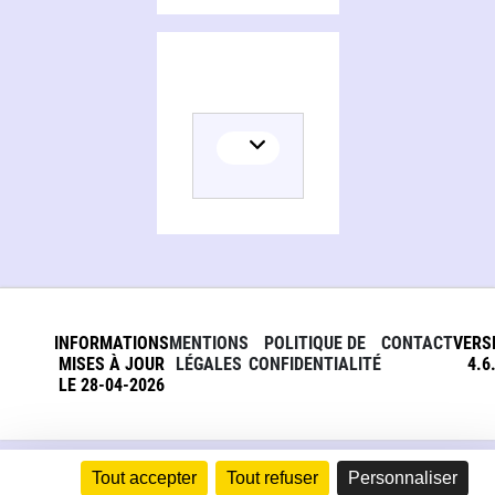
INFORMATIONS
MENTIONS
POLITIQUE DE
CONTACT
VERS
MISES À JOUR
LÉGALES
CONFIDENTIALITÉ
4.6
LE 28-04-2026
Tout accepter
Tout refuser
Personnaliser