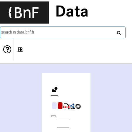
Data
search in data.bnf.fr
FR