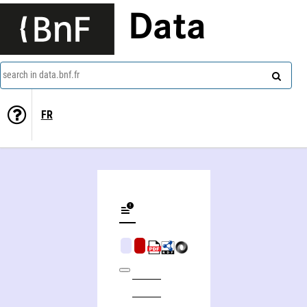
Data
search in data.bnf.fr
FR