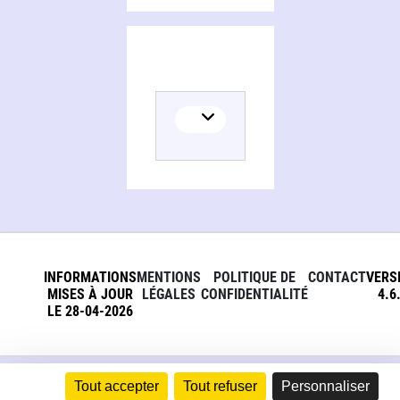
INFORMATIONS
MENTIONS
POLITIQUE DE
CONTACT
VERS
MISES À JOUR
LÉGALES
CONFIDENTIALITÉ
4.6
LE 28-04-2026
Tout accepter
Tout refuser
Personnaliser