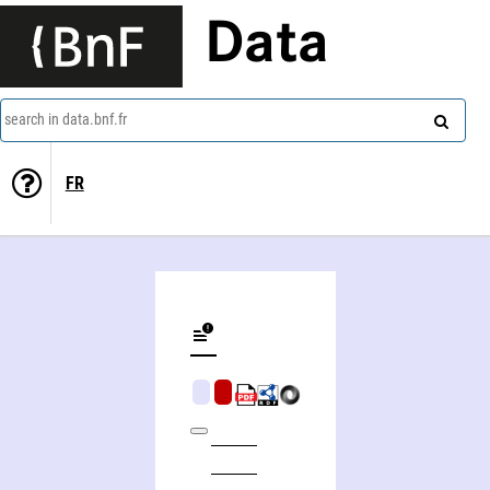
Data
search in data.bnf.fr
FR