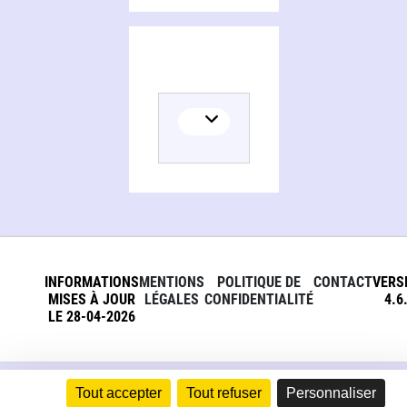
INFORMATIONS
MENTIONS
POLITIQUE DE
CONTACT
VERS
MISES À JOUR
LÉGALES
CONFIDENTIALITÉ
4.6
LE 28-04-2026
Tout accepter
Tout refuser
Personnaliser