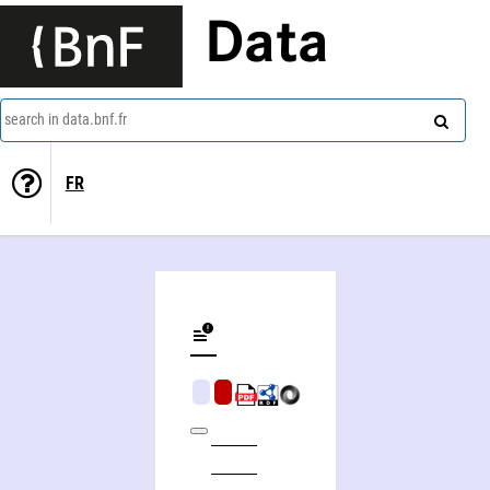
Data
search in data.bnf.fr
FR