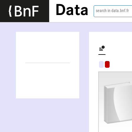
Data
search in data.bnf.fr