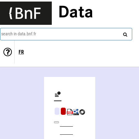
Data
search in data.bnf.fr
FR