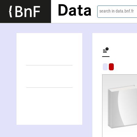
Data
search in data.bnf.fr