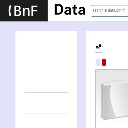
Data
search in data.bnf.fr