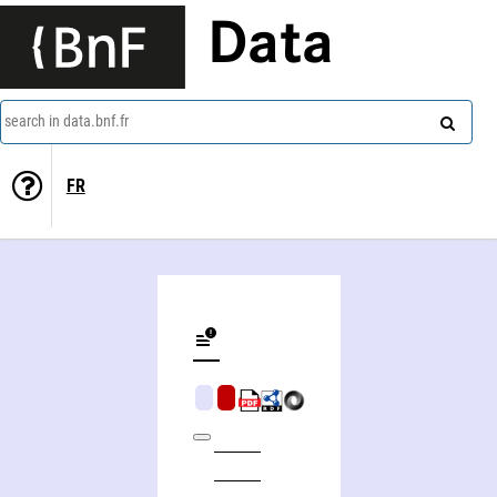
Data
search in data.bnf.fr
FR