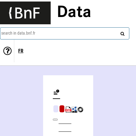
Data
search in data.bnf.fr
FR