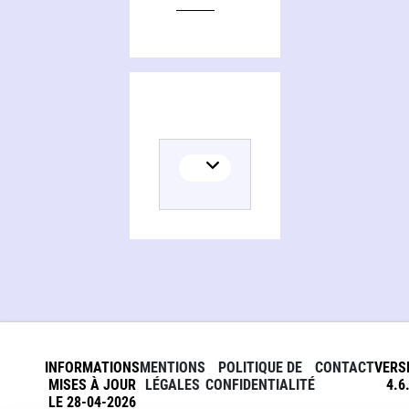
INFORMATIONS
MENTIONS
POLITIQUE DE
CONTACT
VERS
MISES À JOUR
LÉGALES
CONFIDENTIALITÉ
4.6
LE 28-04-2026