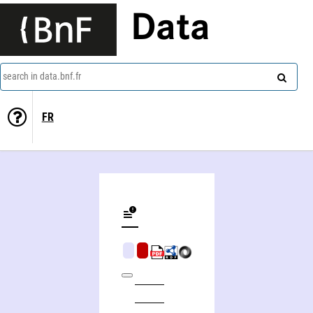
Data
search in data.bnf.fr
FR