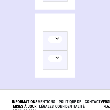
INFORMATIONS
MENTIONS
POLITIQUE DE
CONTACT
VERS
MISES À JOUR
LÉGALES
CONFIDENTIALITÉ
4.6