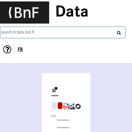
Data
search in data.bnf.fr
FR