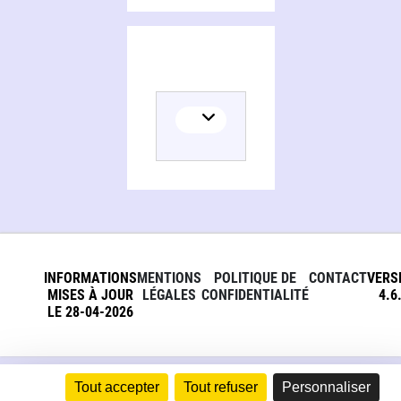
INFORMATIONS
MENTIONS
POLITIQUE DE
CONTACT
VERS
MISES À JOUR
LÉGALES
CONFIDENTIALITÉ
4.6
LE 28-04-2026
Tout accepter
Tout refuser
Personnaliser