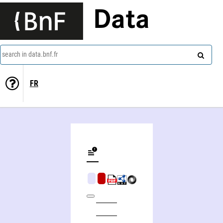
Data
search in data.bnf.fr
FR