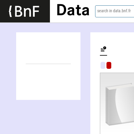
Data
search in data.bnf.fr