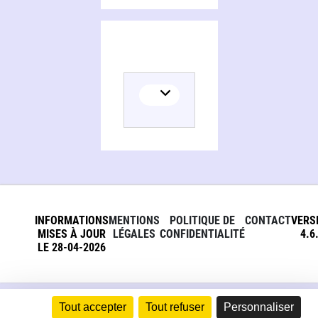
INFORMATIONS
MENTIONS
POLITIQUE DE
CONTACT
VERS
MISES À JOUR
LÉGALES
CONFIDENTIALITÉ
4.6
LE 28-04-2026
Tout accepter
Tout refuser
Personnaliser