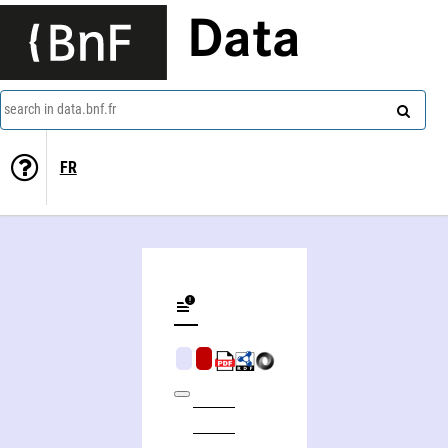
Data
search in data.bnf.fr
FR