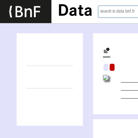
Data
search in data.bnf.fr