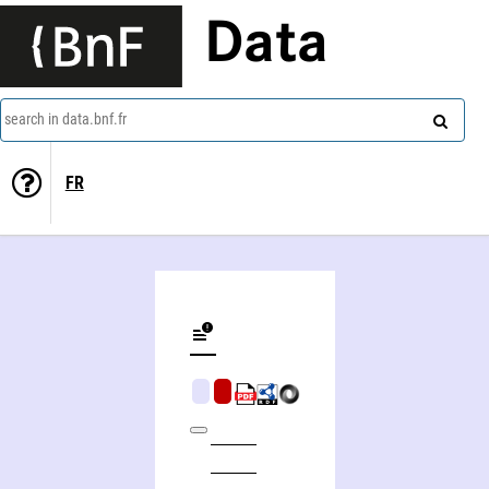
Data
search in data.bnf.fr
FR