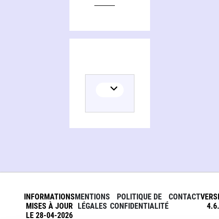
INFORMATIONS
MENTIONS
POLITIQUE DE
CONTACT
VERS
MISES À JOUR
LÉGALES
CONFIDENTIALITÉ
4.6
LE 28-04-2026