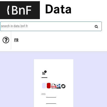
Data
search in data.bnf.fr
FR