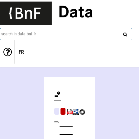
Data
search in data.bnf.fr
FR