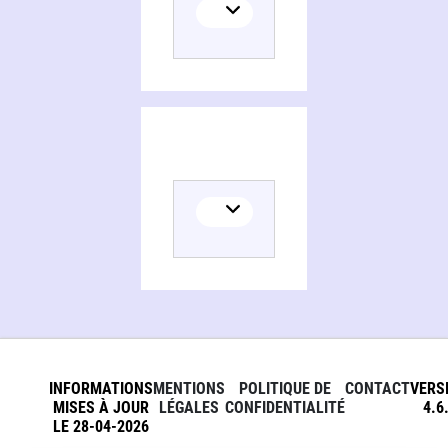
Histoire de la France
INFORMATIONS
MENTIONS
POLITIQUE DE
CONTACT
VERS
MISES À JOUR
LÉGALES
CONFIDENTIALITÉ
4.6
LE 28-04-2026