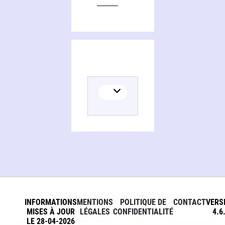
INFORMATIONS
MENTIONS
POLITIQUE DE
CONTACT
VERS
MISES À JOUR
LÉGALES
CONFIDENTIALITÉ
4.6
LE 28-04-2026