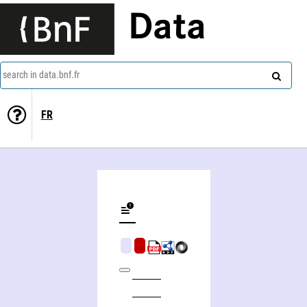
Data
search in data.bnf.fr
FR