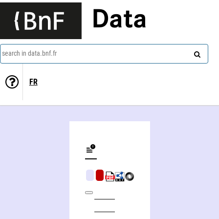
Data
search in data.bnf.fr
FR