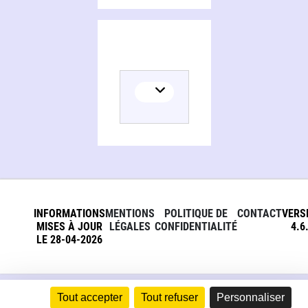
INFORMATIONS
MENTIONS
POLITIQUE DE
CONTACT
VERS
MISES À JOUR
LÉGALES
CONFIDENTIALITÉ
4.6
LE 28-04-2026
Tout accepter
Tout refuser
Personnaliser