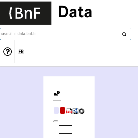
Data
search in data.bnf.fr
FR