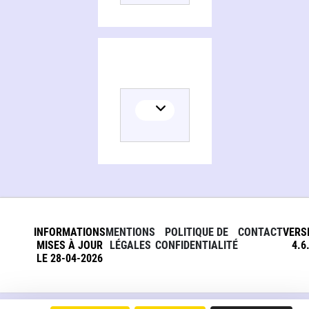
Persons and organizations related to Journal d'une accro à l'ayurveda
INFORMATIONS
MENTIONS
POLITIQUE DE
CONTACT
VERS
MISES À JOUR
LÉGALES
CONFIDENTIALITÉ
4.6
LE 28-04-2026