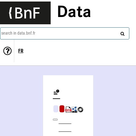
Data
search in data.bnf.fr
FR