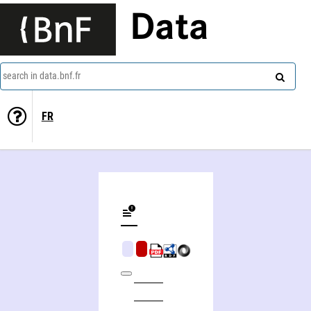
Data
search in data.bnf.fr
FR