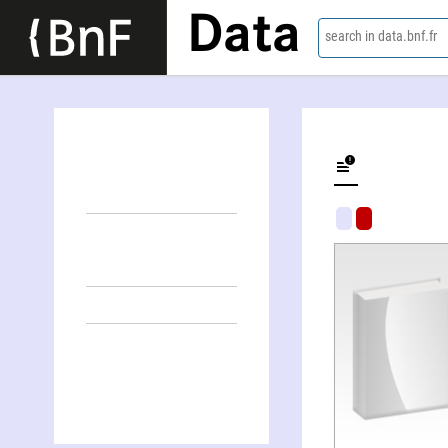
Data
search in data.bnf.fr