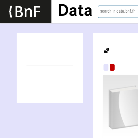
Data
search in data.bnf.fr