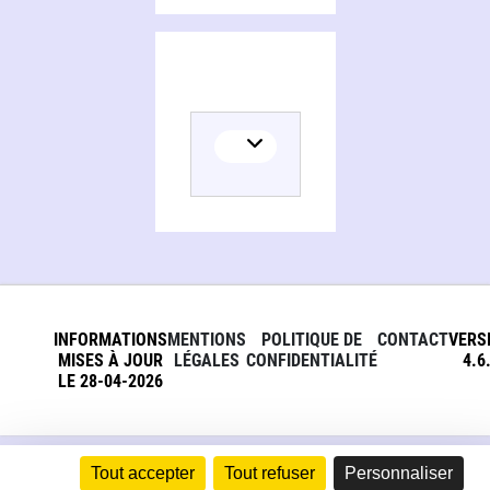
INFORMATIONS
MENTIONS
POLITIQUE DE
CONTACT
VERS
MISES À JOUR
LÉGALES
CONFIDENTIALITÉ
4.6
LE 28-04-2026
Tout accepter
Tout refuser
Personnaliser