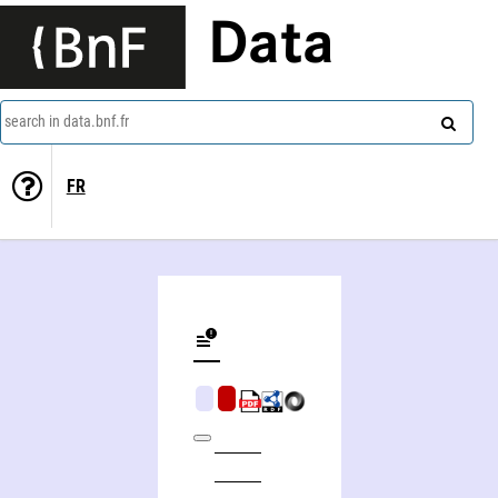
Data
search in data.bnf.fr
FR