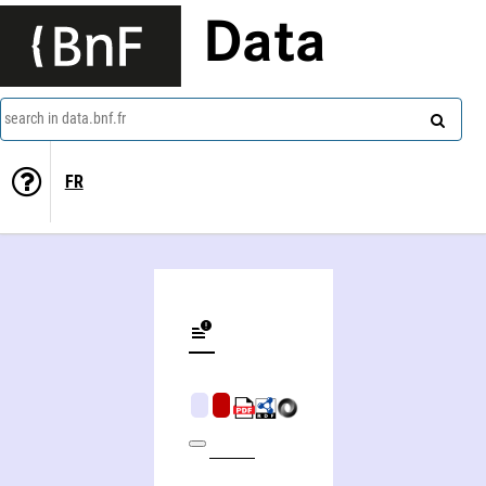
Data
search in data.bnf.fr
FR