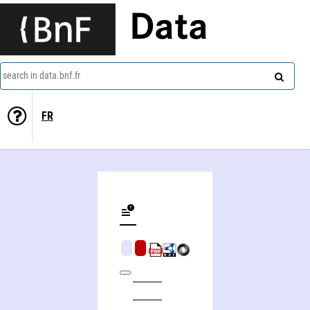
Data
search in data.bnf.fr
FR