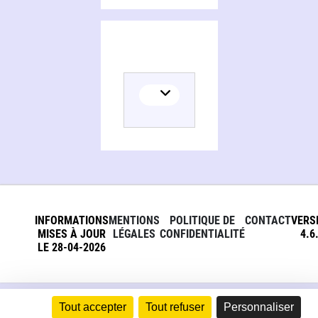
INFORMATIONS
MENTIONS
POLITIQUE DE
CONTACT
VERS
MISES À JOUR
LÉGALES
CONFIDENTIALITÉ
4.6
LE 28-04-2026
Tout accepter
Tout refuser
Personnaliser