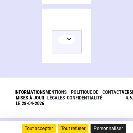
INFORMATIONS
MENTIONS
POLITIQUE DE
CONTACT
VERS
MISES À JOUR
LÉGALES
CONFIDENTIALITÉ
4.6
LE 28-04-2026
Tout accepter
Tout refuser
Personnaliser