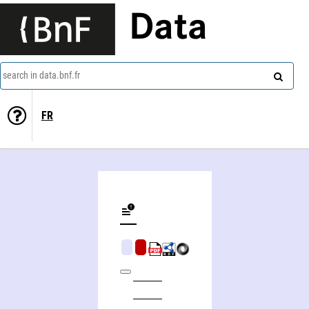
Data
search in data.bnf.fr
FR