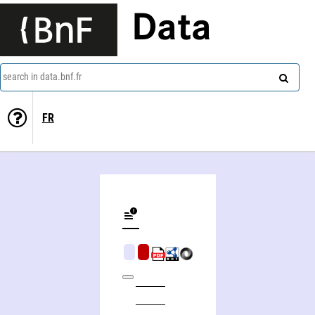
Data
search in data.bnf.fr
FR