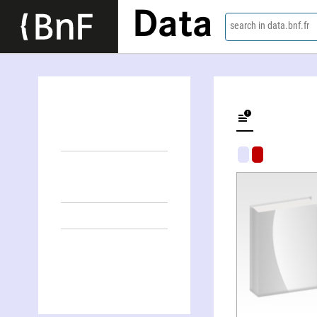
Data
search in data.bnf.fr