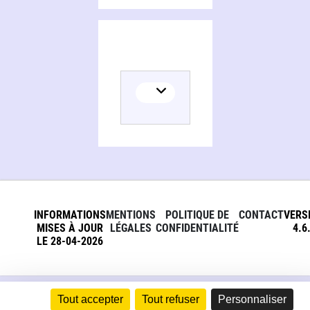
INFORMATIONS
MENTIONS
POLITIQUE DE
CONTACT
VERS
MISES À JOUR
LÉGALES
CONFIDENTIALITÉ
4.6
LE 28-04-2026
Tout accepter
Tout refuser
Personnaliser