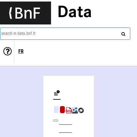
Data
search in data.bnf.fr
FR