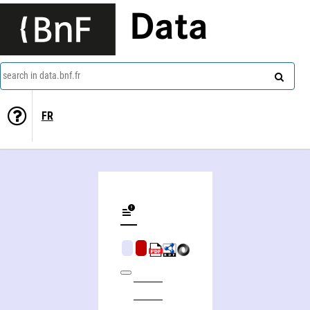
Data
search in data.bnf.fr
FR