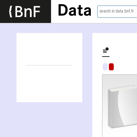
Data
search in data.bnf.fr