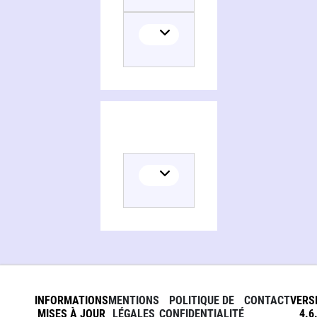
INFORMATIONS
MENTIONS
POLITIQUE DE
CONTACT
VERS
MISES À JOUR
LÉGALES
CONFIDENTIALITÉ
4.6