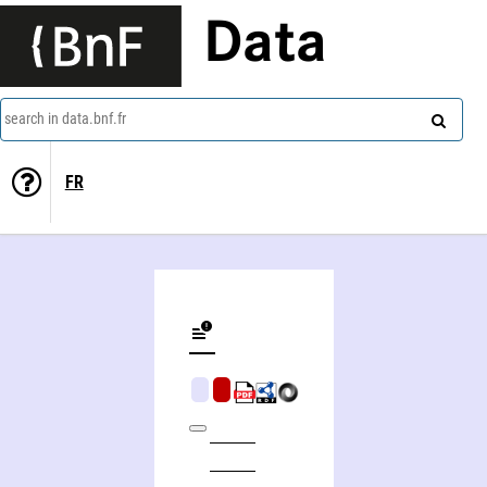
Data
search in data.bnf.fr
FR