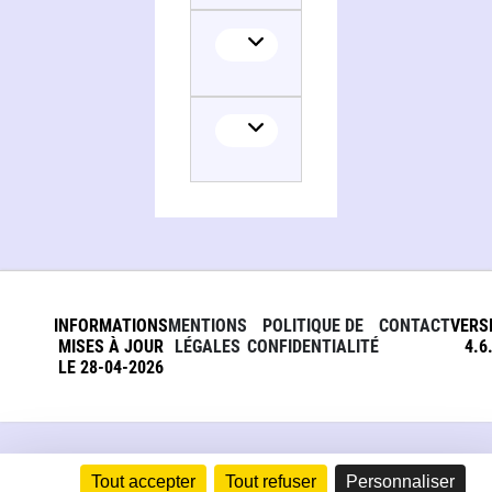
INFORMATIONS
MENTIONS
POLITIQUE DE
CONTACT
VERS
MISES À JOUR
LÉGALES
CONFIDENTIALITÉ
4.6
LE 28-04-2026
Tout accepter
Tout refuser
Personnaliser