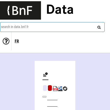
Data
search in data.bnf.fr
FR