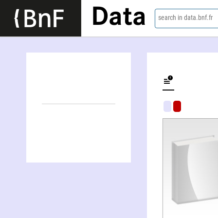
Data
search in data.bnf.fr