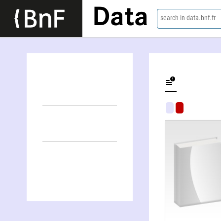
Data
search in data.bnf.fr