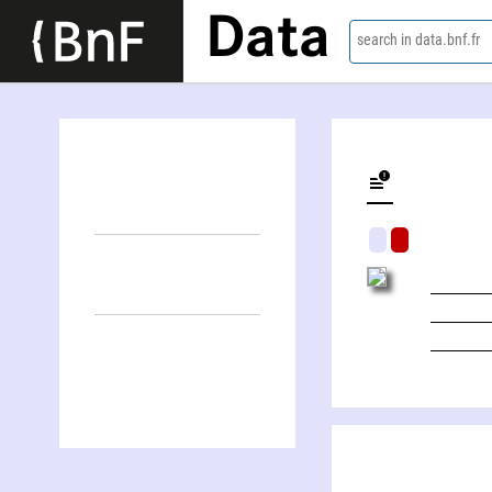
Data
search in data.bnf.fr